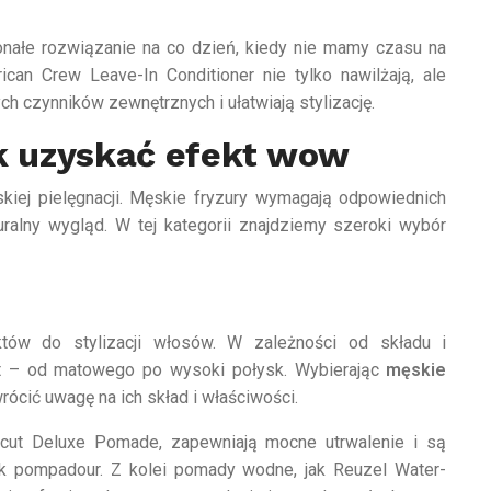
onałe rozwiązanie na co dzień, kiedy nie mamy czasu na
ican Crew Leave-In Conditioner nie tylko nawilżają, ale
h czynników zewnętrznych i ułatwiają stylizację.
ak uzyskać efekt wow
skiej pielęgnacji. Męskie fryzury wymagają odpowiednich
uralny wygląd. W tej kategorii znajdziemy szeroki wybór
któw do stylizacji włosów. W zależności od składu i
t – od matowego po wysoki połysk. Wybierając
męskie
ócić uwagę na ich skład i właściwości.
rcut Deluxe Pomade, zapewniają mocne utrwalenie i są
 jak pompadour. Z kolei pomady wodne, jak Reuzel Water-