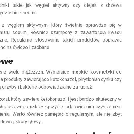
Jak stosować męskie
dniki takie jak węgiel aktywny czy olejek z drzewa
kosmetyki do włosów?
wydzielanie sebum.
2 Sierpnia 2024
 z węglem aktywnym, który świetnie sprawdza się w
miaru sebum. Również szampony z zawartością kwasu
zne. Regularne stosowanie takich produktów poprawia
one na świeże i zadbane.
owe
się wielu mężczyzn. Wybierając
męskie kosmetyki do
 produkty zawierające ketokonazol, pirytionian cynku czy
ą grzyby i bakterie odpowiedzialne za łupież.
al, który zawiera ketokonazol i jest bardzo skuteczny w
włupieżowego należy łączyć z odpowiednim nawilżeniem
enia. Warto również pamiętać o regularnym, ale nie zbyt
drowej skóry głowy.