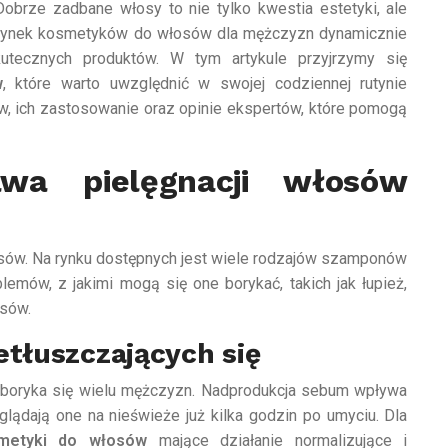
 Dobrze zadbane włosy to nie tylko kwestia estetyki, ale
 rynek kosmetyków do włosów dla mężczyzn dynamicznie
skutecznych produktów. W tym artykule przyjrzymy się
w
, które warto uwzględnić w swojej codziennej rutynie
w, ich zastosowanie oraz opinie ekspertów, które pomogą
wa pielęgnacji włosów
sów. Na rynku dostępnych jest wiele rodzajów szamponów
mów, z jakimi mogą się one borykać, takich jak łupież,
osów.
tłuszczających się
m boryka się wielu mężczyzn. Nadprodukcja sebum wpływa
ądają one na nieświeże już kilka godzin po umyciu. Dla
WŁOSY
metyki do włosów
mające działanie normalizujące i