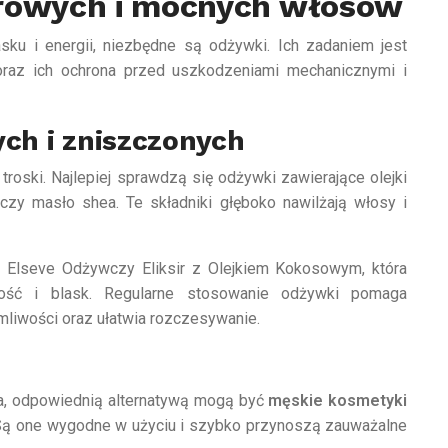
drowych i mocnych włosów
sku i energii, niezbędne są odżywki. Ich zadaniem jest
oraz ich ochrona przed uszkodzeniami mechanicznymi i
ch i zniszczonych
oski. Najlepiej sprawdzą się odżywki zawierające olejki
ba czy masło shea. Te składniki głęboko nawilżają włosy i
Elseve Odżywczy Eliksir z Olejkiem Kokosowym, która
kość i blask. Regularne stosowanie odżywki pomaga
mliwości oraz ułatwia rozczesywanie.
ia, odpowiednią alternatywą mogą być
męskie kosmetyki
Są one wygodne w użyciu i szybko przynoszą zauważalne