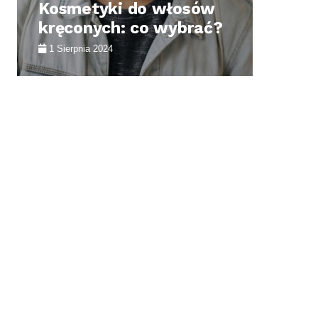
Kosmetyki do włosów
Ja
kręconych: co wybrać?
ko
1 Sierpnia 2024
2 S