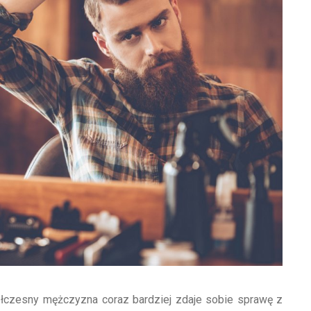
ółczesny mężczyzna coraz bardziej zdaje sobie sprawę z